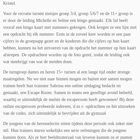
Kristel.
Voor de recratie turnen meisjes groep 3/4, groep 5/6/7 en de 11+ groep is
er door de leiding Michelle en Seline een bingo gemaakt. Elk lid heeft
vooraf een bingo kaart met nummers gekregen. Ook kregen ze een lijst met
een opdracht bij elk nummer. Eens in de zoveel keer worden er een paar
cijfers in de groepsapp gezet en de kinderen die die cijfers op hun kaart
hebben, kunnen na het uitvoeren van de opdracht het nummer op hun kaart
afstrepen. De opdrachten worden op de foto gezet, zodat de leiding ook
wat meekrijgt van wat de meiden doen.
De turngroep dames en heren 15+ turnen al een lange tijd onder strenge
maatregelen. Nu we niet naar binnen mogen en buiten niet samen mogen
trainen heeft hun trainster Sabrina een online uitdaging bedacht en
gemaakt, een Escape Room. Samen in teams een gezellige avond beleefd,
waarbij er uiteindelijk de snelste de escaperoom heeft gewonnen! Bij deze
online escaperoom probeerde iedereen, d.m.v. opdrachten en het uitzoeken
van de codes, zich uiteindelijk te bevrijden uit de gymzaal.
De jongens van de herenselectie zitten tijdens deze periode ook zeker niet
stil. Hun trainers sturen wekelijks een serie oefeningen die de jongens
kunnen doen. Als ze hier beeldmateriaal van leveren kunnen ze er punten