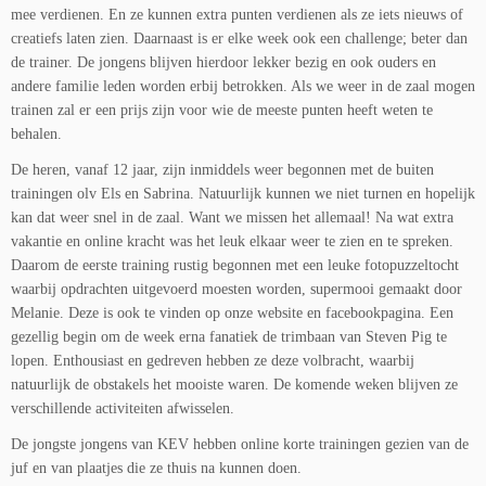
mee verdienen. En ze kunnen extra punten verdienen als ze iets nieuws of
creatiefs laten zien. Daarnaast is er elke week ook een challenge; beter dan
de trainer. De jongens blijven hierdoor lekker bezig en ook ouders en
andere familie leden worden erbij betrokken. Als we weer in de zaal mogen
trainen zal er een prijs zijn voor wie de meeste punten heeft weten te
behalen.
De heren, vanaf 12 jaar, zijn inmiddels weer begonnen met de buiten
trainingen olv Els en Sabrina. Natuurlijk kunnen we niet turnen en hopelijk
kan dat weer snel in de zaal. Want we missen het allemaal! Na wat extra
vakantie en online kracht was het leuk elkaar weer te zien en te spreken.
Daarom de eerste training rustig begonnen met een leuke fotopuzzeltocht
waarbij opdrachten uitgevoerd moesten worden, supermooi gemaakt door
Melanie. Deze is ook te vinden op onze website en facebookpagina. Een
gezellig begin om de week erna fanatiek de trimbaan van Steven Pig te
lopen. Enthousiast en gedreven hebben ze deze volbracht, waarbij
natuurlijk de obstakels het mooiste waren. De komende weken blijven ze
verschillende activiteiten afwisselen.
De jongste jongens van KEV hebben online korte trainingen gezien van de
juf en van plaatjes die ze thuis na kunnen doen.