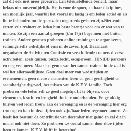
zal dit ook niet meer gebeuren. Een teleurstellende bericht, maar
helaas niet onvermijdelijk. Het is voor de sport, en haar disciplines,
een moeilijk jaar, waarbij het vooral nu lastig is om leden actief en als
lid te behouden nu de sportzalen nog steeds gesloten zijn.
Niettemin
zetten vele trainers en leden hun beste beentje voor om er wat van te
maken. Zo zijn een aantal groepen (t/m 17jr) begonnen met buiten
trainen. Andere groepen proberen online trainingen te organiseren,
sommige zelfs wekelijks of eens in de zoveel tijd. Daarnaast
organiseert de Activiteiten Comissie en verschillende trainers diverse
activiteiten, zoals quizen, puzzeltocht, escaperoom, TDNIDD parcours
en nog veel meer. Maar het gemis van het samen trainen in de zaal is
wel het allermoeilijkste. Geen doel meer van wedstrijden en
evenementen, geen nieuwe elementen leren en geen gezelligheid en
saamhorigheidsgevoel, het missen van de K.E.V. familie. Toch
proberen vele leden zelf zo goed mogelijk fit te blijven, door
elementen, kracht en lenigheid thuis te onderhouden. En gelukkig
blijven veel leden trouw aan de vereniging en is de vereniging hier erg
trots op en kan in deze tijden ook zijn/haar leden tegemoet komen. Zo
heeft het bestuur de contributie van december niet geind en zal dit in
maart ook niet doen. Zo proberen we vooral samen door deze tijden
heen te komen. K.E.V. blijft in beweging!