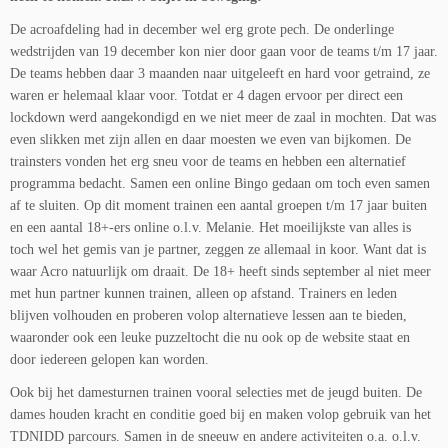
De acroafdeling had in december wel erg grote pech. De onderlinge
wedstrijden van 19 december kon nier door gaan voor de teams t/m 17 jaar.
De teams hebben daar 3 maanden naar uitgeleeft en hard voor getraind, ze
waren er helemaal klaar voor. Totdat er 4 dagen ervoor per direct een
lockdown werd aangekondigd en we niet meer de zaal in mochten. Dat was
even slikken met zijn allen en daar moesten we even van bijkomen. De
trainsters vonden het erg sneu voor de teams en hebben een alternatief
programma bedacht. Samen een online Bingo gedaan om toch even samen
af te sluiten. Op dit moment trainen een aantal groepen t/m 17 jaar buiten
en een aantal 18+-ers online o.l.v. Melanie. Het moeilijkste van alles is
toch wel het gemis van je partner, zeggen ze allemaal in koor. Want dat is
waar Acro natuurlijk om draait. De 18+ heeft sinds september al niet meer
met hun partner kunnen trainen, alleen op afstand. Trainers en leden
blijven volhouden en proberen volop alternatieve lessen aan te bieden,
waaronder ook een leuke puzzeltocht die nu ook op de website staat en
door iedereen gelopen kan worden.
Ook bij het damesturnen trainen vooral selecties met de jeugd buiten. De
dames houden kracht en conditie goed bij en maken volop gebruik van het
TDNIDD parcours. Samen in de sneeuw en andere activiteiten o.a. o.l.v.