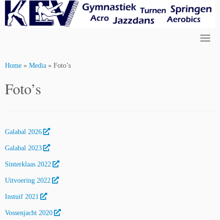
Skip
to
content
Home
»
Media
»
Foto’s
Foto’s
Galabal 2026
Galabal 2023
Sinterklaas 2022
Uitvoering 2022
Instuif 2021
Vossenjacht 2020