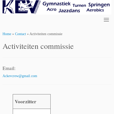
Skip
to
content
Home
»
Contact
»
Activiteiten commissie
Activiteiten commissie
Email:
Ackevcrew@gmail.com
Voorzitter