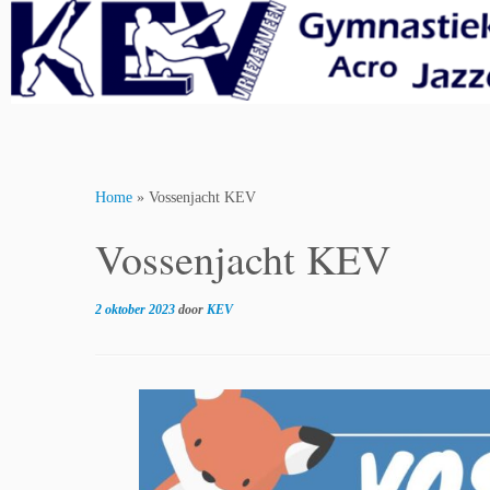
Skip
to
content
Home
»
Vossenjacht KEV
Vossenjacht KEV
2 oktober 2023
door
KEV