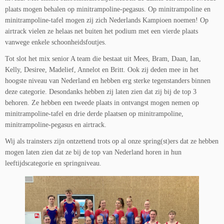
plaats mogen behalen op minitrampoline-pegasus. Op minitrampoline en
minitrampoline-tafel mogen zij zich Nederlands Kampioen noemen! Op
airtrack vielen ze helaas net buiten het podium met een vierde plaats
vanwege enkele schoonheidsfoutjes.
Tot slot het mix senior A team die bestaat uit Mees, Bram, Daan, Ian,
Kelly, Desiree, Madelief, Annelot en Britt. Ook zij deden mee in het
hoogste niveau van Nederland en hebben erg sterke tegenstanders binnen
deze categorie. Desondanks hebben zij laten zien dat zij bij de top 3
behoren. Ze hebben een tweede plaats in ontvangst mogen nemen op
minitrampoline-tafel en drie derde plaatsen op minitrampoline,
minitrampoline-pegasus en airtrack.
Wij als trainsters zijn ontzettend trots op al onze spring(st)ers dat ze hebben
mogen laten zien dat ze bij de top van Nederland horen in hun
leeftijdscategorie en springniveau.