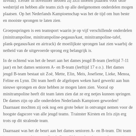
niveau). Eerder in november hebben zij zich moeten plaatsen voor deze
wedstrijd en hebben alle teams zich op alle deelgenomen onderdelen mogen
plaatsen. Op het Nederlands Kampioenschap was het de tijd om hun beste
en mooiste sprongen te laten zien.
Groepsspringen is een teamsport waarin je op vijf verschillende onderdelen
(minitrampoline, minitrampoline-pegasus/kast, minitrampoline-tafel,
plank-pegasus/kast en airtrack) de moeilijkste sprongen laat zien waarbij de
netheid van de uitgevoerde sprong erg belangrijk is.
In de ochtend was het de beurt aan het dames jeugd B-team (leeftijd 7-11
jaar) en het dames senioren A- en B-team (leeftijd 17 e.o.). Het dames
jeugd B-team bestaat uit Zoë, Mette, Elin, Meis, Josefiene, Lieke, Menoa,
Feline en Lynn. Dit team heeft de afgelopen weken hard gewerkt aan hun
nieuwe sprongen en deze hebben ze mogen laten zien. Vooral op
minitrampoline heeft dit team laten zien dat ze erg netjes kunnen springen.
De dames zijn op alle onderdelen Nederlands Kampioen geworden!
Daarnaast mochten zij ook nog een grote beker in ontvangst nemen voor de
hoogste dagscore van alle jeugd teams. Trainster Kirsten en Iris zijn erg
trots op dit stralende team.
Daarnaast was het de beurt aan het dames senioren A- en B-team. Dit team