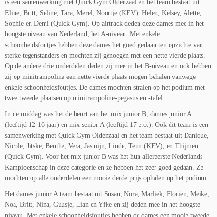
is een samenwerking met Quick Gym Oldenzaal en het team bestaat uit
Eline, Britt, Seline, Tara, Merel, Noortje (KEV), Helen, Kelsey, Alette,
Sophie en Demi (Quick Gym). Op airtrack deden deze dames mee in het
hoogste niveau van Nederland, het A-niveau. Met enkele
schoonheidsfoutjes hebben deze dames het goed gedaan ten opzichte van
sterke tegenstanders en mochten zij genoegen met een nette vierde plaats.
Op de andere drie onderdelen deden zij mee in het B-niveau en ook hebben
zij op minitrampoline een nette vierde plaats mogen behalen vanwege
enkele schoonheidsfoutjes. De dames mochten stralen op het podium met
twee tweede plaatsen op minitrampoline-pegasus en -tafel.
In de middag was het de beurt aan het mix junior B, dames junior A
(leeftijd 12-16 jaar) en mix senior A (leeftijd 17 e.o.). Ook dit team is een
samenwerking met Quick Gym Oldenzaal en het team bestaat uit Danique,
Nicole, Jitske, Benthe, Vera, Jasmijn, Linde, Teun (KEV), en Thijmen
(Quick Gym). Voor het mix junior B was het hun allereerste Nederlands
Kampioenschap in deze categorie en ze hebben het zeer goed gedaan. Ze
mochten op alle onderdelen een mooie derde prijs ophalen op het podium.
Het dames junior A team bestaat uit Susan, Nora, Marliek, Florien, Meike,
Noa, Britt, Nina, Guusje, Lian en Yfke en zij deden mee in het hoogste
niveau. Met enkele schoonheidsfoutjes hebben de dames een mooie tweede