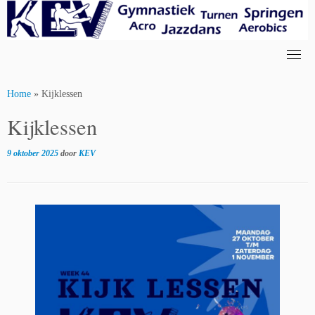
Skip
to
content
Home
»
Kijklessen
Kijklessen
9 oktober 2025
door
KEV