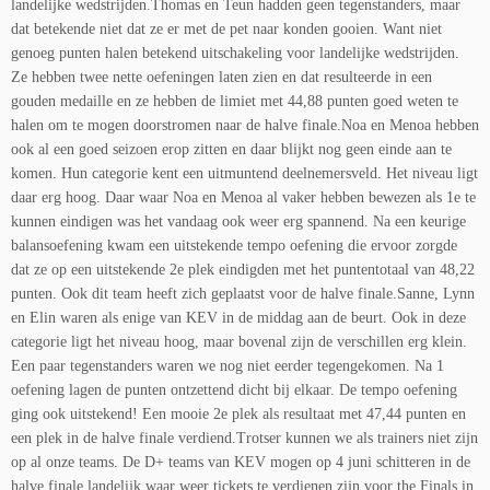
landelijke wedstrijden.Thomas en Teun hadden geen tegenstanders, maar
dat betekende niet dat ze er met de pet naar konden gooien. Want niet
genoeg punten halen betekend uitschakeling voor landelijke wedstrijden.
Ze hebben twee nette oefeningen laten zien en dat resulteerde in een
gouden medaille en ze hebben de limiet met 44,88 punten goed weten te
halen om te mogen doorstromen naar de halve finale.Noa en Menoa hebben
ook al een goed seizoen erop zitten en daar blijkt nog geen einde aan te
komen. Hun categorie kent een uitmuntend deelnemersveld. Het niveau ligt
daar erg hoog. Daar waar Noa en Menoa al vaker hebben bewezen als 1e te
kunnen eindigen was het vandaag ook weer erg spannend. Na een keurige
balansoefening kwam een uitstekende tempo oefening die ervoor zorgde
dat ze op een uitstekende 2e plek eindigden met het puntentotaal van 48,22
punten. Ook dit team heeft zich geplaatst voor de halve finale.Sanne, Lynn
en Elin waren als enige van KEV in de middag aan de beurt. Ook in deze
categorie ligt het niveau hoog, maar bovenal zijn de verschillen erg klein.
Een paar tegenstanders waren we nog niet eerder tegengekomen. Na 1
oefening lagen de punten ontzettend dicht bij elkaar. De tempo oefening
ging ook uitstekend! Een mooie 2e plek als resultaat met 47,44 punten en
een plek in de halve finale verdiend.Trotser kunnen we als trainers niet zijn
op al onze teams. De D+ teams van KEV mogen op 4 juni schitteren in de
halve finale landelijk waar weer tickets te verdienen zijn voor the Finals in