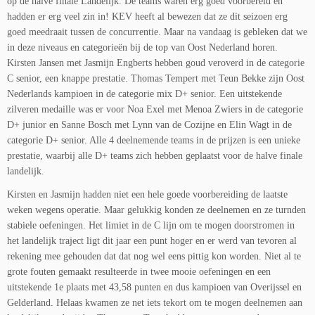
op de halve finale Landelijk. De teams waren erg goed voorbereid en
hadden er erg veel zin in! KEV heeft al bewezen dat ze dit seizoen erg
goed meedraait tussen de concurrentie. Maar na vandaag is gebleken dat we
in deze niveaus en categorieën bij de top van Oost Nederland horen.
Kirsten Jansen met Jasmijn Engberts hebben goud veroverd in de categorie
C senior, een knappe prestatie. Thomas Tempert met Teun Bekke zijn Oost
Nederlands kampioen in de categorie mix D+ senior. Een uitstekende
zilveren medaille was er voor Noa Exel met Menoa Zwiers in de categorie
D+ junior en Sanne Bosch met Lynn van de Cozijne en Elin Wagt in de
categorie D+ senior. Alle 4 deelnemende teams in de prijzen is een unieke
prestatie, waarbij alle D+ teams zich hebben geplaatst voor de halve finale
landelijk.
Kirsten en Jasmijn hadden niet een hele goede voorbereiding de laatste
weken wegens operatie. Maar gelukkig konden ze deelnemen en ze turnden
stabiele oefeningen. Het limiet in de C lijn om te mogen doorstromen in
het landelijk traject ligt dit jaar een punt hoger en er werd van tevoren al
rekening mee gehouden dat dat nog wel eens pittig kon worden. Niet al te
grote fouten gemaakt resulteerde in twee mooie oefeningen en een
uitstekende 1e plaats met 43,58 punten en dus kampioen van Overijssel en
Gelderland. Helaas kwamen ze net iets tekort om te mogen deelnemen aan