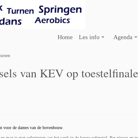
Home
Les info
Agenda
turnen
ls van KEV op toestelfinale
den voor de dames van de bovenbouw.
 en mag je met oefeningen aan het werk in de keuze oefenstof. Per niveau en p