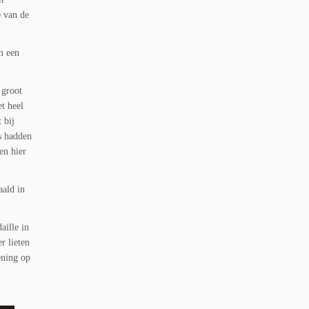
e van de
m een
 groot
t heel
 bij
s hadden
en hier
aald in
aille in
r lieten
ening op