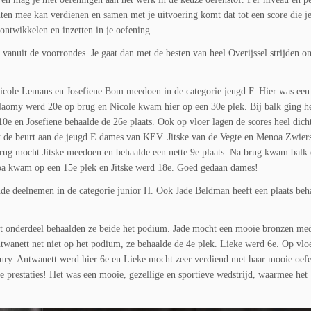
 punten mee kan verdienen en samen met je uitvoering komt dat tot een score die j
 ontwikkelen en inzetten in je oefening.
 vanuit de voorrondes. Je gaat dan met de besten van heel Overijssel strijden o
cole Lemans en Josefiene Bom meedoen in de categorie jeugd F. Hier was een
aomy werd 20e op brug en Nicole kwam hier op een 30e plek. Bij balk ging he
 10e en Josefiene behaalde de 26e plaats. Ook op vloer lagen de scores heel dicht
et de beurt aan de jeugd E dames van KEV. Jitske van de Vegte en Menoa Zwier
brug mocht Jitske meedoen en behaalde een nette 9e plaats. Na brug kwam balk 
noa kwam op een 15e plek en Jitske werd 18e. Goed gedaan dames!
de deelnemen in de categorie junior H. Ook Jade Beldman heeft een plaats beh
dit onderdeel behaalden ze beide het podium. Jade mocht een mooie bronzen med
wanett net niet op het podium, ze behaalde de 4e plek. Lieke werd 6e. Op vloe
jury. Antwanett werd hier 6e en Lieke mocht zeer verdiend met haar mooie oef
prestaties! Het was een mooie, gezellige en sportieve wedstrijd, waarmee het