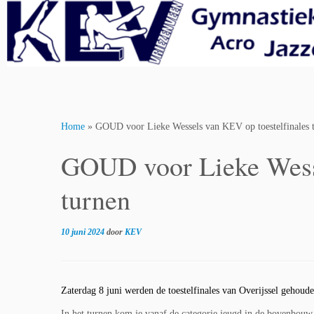
Skip
to
content
Home
»
GOUD voor Lieke Wessels van KEV op toestelfinales 
GOUD voor Lieke Wesse
turnen
10 juni 2024
door
KEV
Zaterdag 8 juni werden de toestelfinales van Overijssel gehou
In het turnen kom je vanaf de categorie jeugd in de bovenbouw