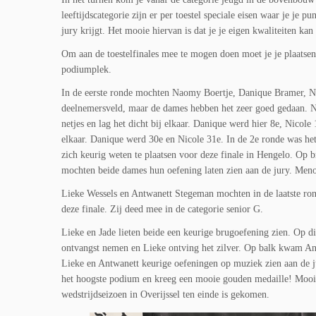
leeftijdscategorie zijn er per toestel speciale eisen waar je je
jury krijgt. Het mooie hiervan is dat je je eigen kwaliteiten kan
Om aan de toestelfinales mee te mogen doen moet je je plaatsen
podiumplek.
In de eerste ronde mochten Naomy Boertje, Danique Bramer, Ni
deelnemersveld, maar de dames hebben het zeer goed gedaan. N
netjes en lag het dicht bij elkaar. Danique werd hier 8e, Nicole
elkaar. Danique werd 30e en Nicole 31e. In de 2e ronde was h
zich keurig weten te plaatsen voor deze finale in Hengelo. Op 
mochten beide dames hun oefening laten zien aan de jury. Me
Lieke Wessels en Antwanett Stegeman mochten in de laatste ron
deze finale. Zij deed mee in de categorie senior G.
Lieke en Jade lieten beide een keurige brugoefening zien. Op 
ontvangst nemen en Lieke ontving het zilver. Op balk kwam Ant
Lieke en Antwanett keurige oefeningen op muziek zien aan de 
het hoogste podium en kreeg een mooie gouden medaille! Mooie 
wedstrijdseizoen in Overijssel ten einde is gekomen.