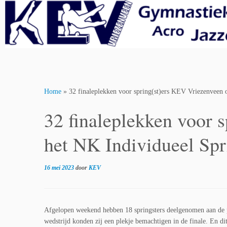
Skip
to
content
Home
»
32 finaleplekken voor spring(st)ers KEV Vriezenveen
32 finaleplekken voor 
het NK Individueel Sp
16 mei 2023
door
KEV
Afgelopen weekend hebben 18 springsters deelgenomen aan de p
wedstrijd konden zij een plekje bemachtigen in de finale. En di