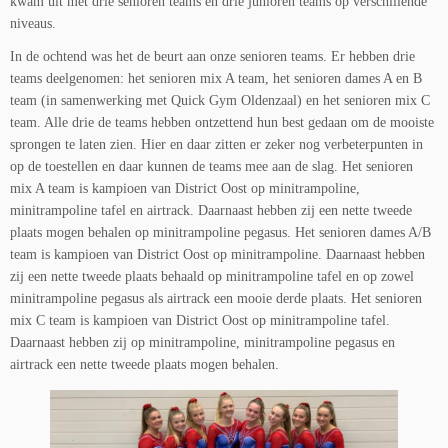
kwam uit met drie senioren teams en drie junioren teams op verschillende
niveaus.
In de ochtend was het de beurt aan onze senioren teams. Er hebben drie
teams deelgenomen: het senioren mix A team, het senioren dames A en B
team (in samenwerking met Quick Gym Oldenzaal) en het senioren mix C
team. Alle drie de teams hebben ontzettend hun best gedaan om de mooiste
sprongen te laten zien. Hier en daar zitten er zeker nog verbeterpunten in
op de toestellen en daar kunnen de teams mee aan de slag. Het senioren
mix A team is kampioen van District Oost op minitrampoline,
minitrampoline tafel en airtrack. Daarnaast hebben zij een nette tweede
plaats mogen behalen op minitrampoline pegasus. Het senioren dames A/B
team is kampioen van District Oost op minitrampoline. Daarnaast hebben
zij een nette tweede plaats behaald op minitrampoline tafel en op zowel
minitrampoline pegasus als airtrack een mooie derde plaats. Het senioren
mix C team is kampioen van District Oost op minitrampoline tafel.
Daarnaast hebben zij op minitrampoline, minitrampoline pegasus en
airtrack een nette tweede plaats mogen behalen.