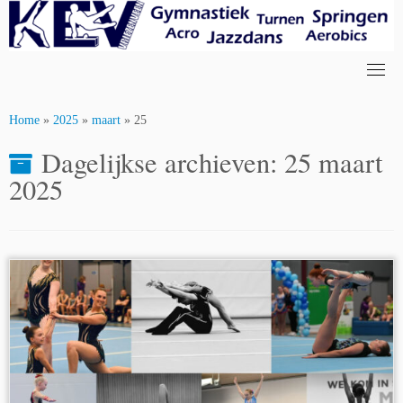
Skip
to
content
Home
»
2025
»
maart
»
25
Dagelijkse archieven:
25 maart
2025