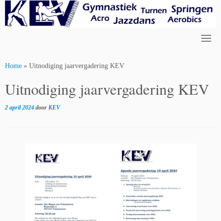
Skip
to
content
Home
»
Uitnodiging jaarvergadering KEV
Uitnodiging jaarvergadering KEV
2 april 2024
door
KEV