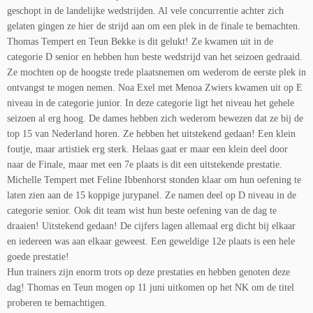
geschopt in de landelijke wedstrijden. Al vele concurrentie achter zich
gelaten gingen ze hier de strijd aan om een plek in de finale te bemachten.
Thomas Tempert en Teun Bekke is dit gelukt! Ze kwamen uit in de
categorie D senior en hebben hun beste wedstrijd van het seizoen gedraaid.
Ze mochten op de hoogste trede plaatsnemen om wederom de eerste plek in
ontvangst te mogen nemen. Noa Exel met Menoa Zwiers kwamen uit op E
niveau in de categorie junior. In deze categorie ligt het niveau het gehele
seizoen al erg hoog. De dames hebben zich wederom bewezen dat ze bij de
top 15 van Nederland horen. Ze hebben het uitstekend gedaan! Een klein
foutje, maar artistiek erg sterk. Helaas gaat er maar een klein deel door
naar de Finale, maar met een 7e plaats is dit een uitstekende prestatie.
Michelle Tempert met Feline Ibbenhorst stonden klaar om hun oefening te
laten zien aan de 15 koppige jurypanel. Ze namen deel op D niveau in de
categorie senior. Ook dit team wist hun beste oefening van de dag te
draaien! Uitstekend gedaan! De cijfers lagen allemaal erg dicht bij elkaar
en iedereen was aan elkaar geweest. Een geweldige 12e plaats is een hele
goede prestatie!
Hun trainers zijn enorm trots op deze prestaties en hebben genoten deze
dag! Thomas en Teun mogen op 11 juni uitkomen op het NK om de titel
proberen te bemachtigen.