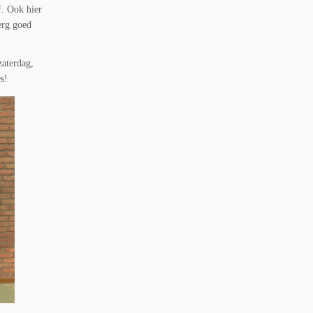
f. Ook hier
erg goed
zaterdag,
s!