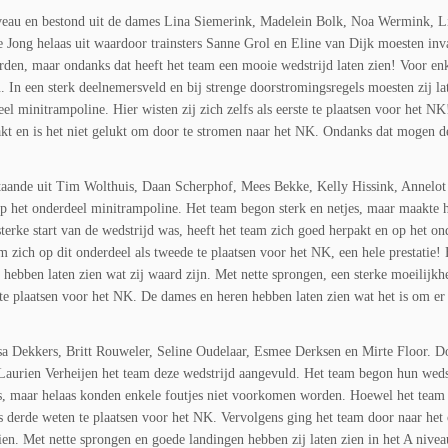
iveau en bestond uit de dames Lina Siemerink, Madelein Bolk, Noa Wermink, L
ong helaas uit waardoor trainsters Sanne Grol en Eline van Dijk moesten inva
en, maar ondanks dat heeft het team een mooie wedstrijd laten zien! Voor en
. In een sterk deelnemersveld en bij strenge doorstromingsregels moesten zij la
el minitrampoline. Hier wisten zij zich zelfs als eerste te plaatsen voor het N
akt en is het niet gelukt om door te stromen naar het NK. Ondanks dat mogen 
taande uit Tim Wolthuis, Daan Scherphof, Mees Bekke, Kelly Hissink, Annelot
p het onderdeel minitrampoline. Het team begon sterk en netjes, maar maakte h
erke start van de wedstrijd was, heeft het team zich goed herpakt en op het on
 om zich op dit onderdeel als tweede te plaatsen voor het NK, een hele prestatie!
k hebben laten zien wat zij waard zijn. Met nette sprongen, een sterke moeilijk
e te plaatsen voor het NK. De dames en heren hebben laten zien wat het is om er 
sa Dekkers, Britt Rouweler, Seline Oudelaar, Esmee Derksen en Mirte Floor. D
r Laurien Verheijen het team deze wedstrijd aangevuld. Het team begon hun weds
es, maar helaas konden enkele foutjes niet voorkomen worden. Hoewel het team
als derde weten te plaatsen voor het NK. Vervolgens ging het team door naar het
ien. Met nette sprongen en goede landingen hebben zij laten zien in het A niveau