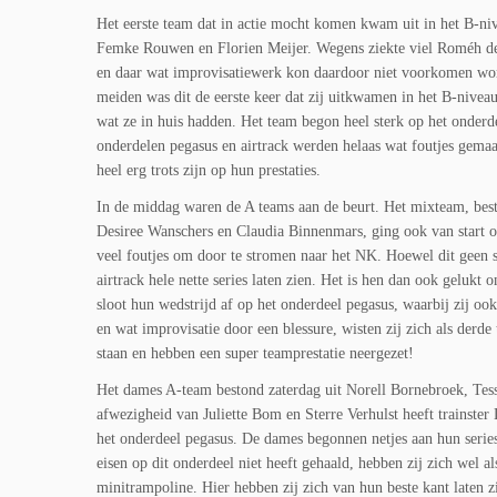
Het eerste team dat in actie mocht komen kwam uit in het B-n
Femke Rouwen en Florien Meijer. Wegens ziekte viel Roméh de J
en daar wat improvisatiewerk kon daardoor niet voorkomen word
meiden was dit de eerste keer dat zij uitkwamen in het B-niveau
wat ze in huis hadden. Het team begon heel sterk op het onderde
onderdelen pegasus en airtrack werden helaas wat foutjes gema
heel erg trots zijn op hun prestaties.
In de middag waren de A teams aan de beurt. Het mixteam, bes
Desiree Wanschers en Claudia Binnenmars, ging ook van start o
veel foutjes om door te stromen naar het NK. Hoewel dit geen st
airtrack hele nette series laten zien. Het is hen dan ook gelukt
sloot hun wedstrijd af op het onderdeel pegasus, waarbij zij oo
en wat improvisatie door een blessure, wisten zij zich als derd
staan en hebben een super teamprestatie neergezet!
Het dames A-team bestond zaterdag uit Norell Bornebroek, Tes
afwezigheid van Juliette Bom en Sterre Verhulst heeft trainste
het onderdeel pegasus. De dames begonnen netjes aan hun seri
eisen op dit onderdeel niet heeft gehaald, hebben zij zich wel 
minitrampoline. Hier hebben zij zich van hun beste kant laten z