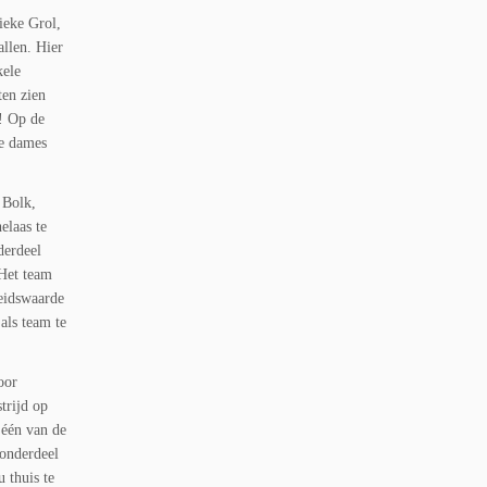
ieke Grol,
llen. Hier
kele
ten zien
K! Op de
de dames
 Bolk,
elaas te
derdeel
 Het team
heidswaarde
als team te
oor
trijd op
 één van de
 onderdeel
 thuis te