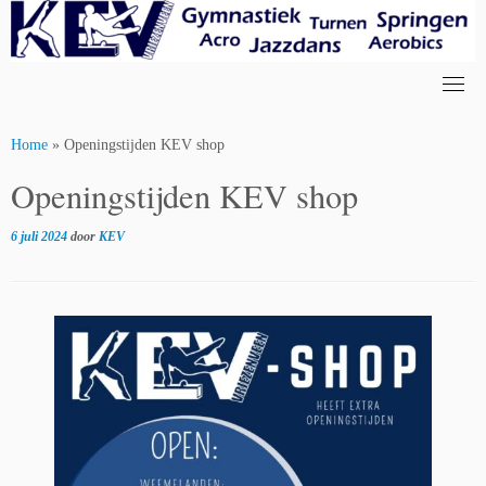
Skip
to
content
Home
»
Openingstijden KEV shop
Openingstijden KEV shop
6 juli 2024
door
KEV