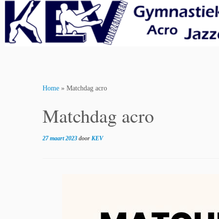
Skip
to
content
Home
»
Matchdag acro
Matchdag acro
27 maart 2023
door
KEV