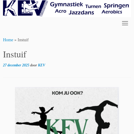
Skip
to
content
Home
»
Instuif
Instuif
27 december 2025
door
KEV