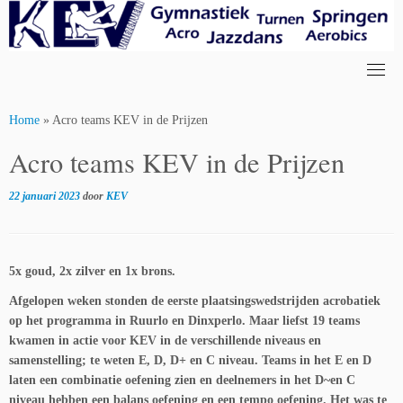
Skip
to
content
Home
»
Acro teams KEV in de Prijzen
Acro teams KEV in de Prijzen
22 januari 2023
door
KEV
5x goud, 2x zilver en 1x brons.
Afgelopen weken stonden de eerste plaatsingswedstrijden acrobatiek
op het programma in Ruurlo en Dinxperlo. Maar liefst 19 teams
kwamen in actie voor KEV in de verschillende niveaus en
samenstelling; te weten E, D, D+ en C niveau. Teams in het E en D
laten een combinatie oefening zien en deelnemers in het D~en C
niveau hebben een balans oefening en een tempo oefening. Het was te