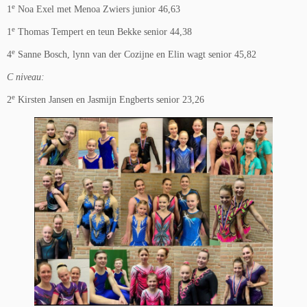
e
1
Noa Exel met Menoa Zwiers junior 46,63
e
1
Thomas Tempert en teun Bekke senior 44,38
e
4
Sanne Bosch, lynn van der Cozijne en Elin wagt senior 45,82
C niveau:
e
2
Kirsten Jansen en Jasmijn Engberts senior 23,26