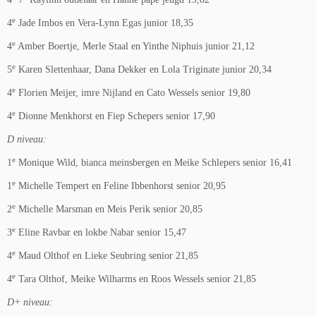
e
4
Jade Imbos en Vera-Lynn Egas junior 18,35
e
4
Amber Boertje, Merle Staal en Yinthe Niphuis junior 21,12
e
5
Karen Slettenhaar, Dana Dekker en Lola Triginate junior 20,34
e
4
Florien Meijer, imre Nijland en Cato Wessels senior 19,80
e
4
Dionne Menkhorst en Fiep Schepers senior 17,90
D niveau:
e
1
Monique Wild, bianca meinsbergen en Meike Schlepers senior 16,41
e
1
Michelle Tempert en Feline Ibbenhorst senior 20,95
e
2
Michelle Marsman en Meis Perik senior 20,85
e
3
Eline Ravbar en lokbe Nabar senior 15,47
e
4
Maud Olthof en Lieke Seubring senior 21,85
e
4
Tara Olthof, Meike Wilharms en Roos Wessels senior 21,85
D+ niveau: