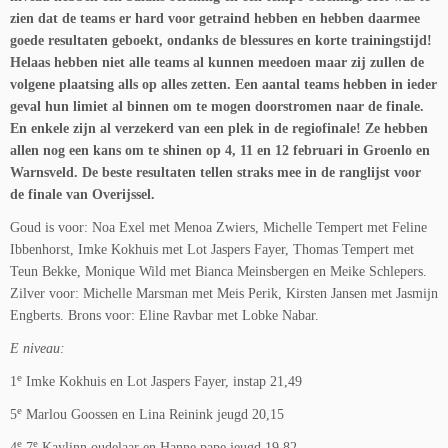
zien dat de teams er hard voor getraind hebben en hebben daarmee
goede resultaten geboekt, ondanks de blessures en korte trainingstijd!
Helaas hebben niet alle teams al kunnen meedoen maar zij zullen de
volgene plaatsing alls op alles zetten. Een aantal teams hebben in ieder
geval hun limiet al binnen om te mogen doorstromen naar de finale.
En enkele zijn al verzekerd van een plek in de regiofinale! Ze hebben
allen nog een kans om te shinen op 4, 11 en 12 februari in Groenlo en
Warnsveld. De beste resultaten tellen straks mee in de ranglijst voor
de finale van Overijssel.
Goud is voor: Noa Exel met Menoa Zwiers, Michelle Tempert met Feline
Ibbenhorst, Imke Kokhuis met Lot Jaspers Fayer, Thomas Tempert met
Teun Bekke, Monique Wild met Bianca Meinsbergen en Meike Schlepers.
Zilver voor: Michelle Marsman met Meis Perik, Kirsten Jansen met Jasmijn
Engberts. Brons voor: Eline Ravbar met Lobke Nabar.
E niveau:
e
1
Imke Kokhuis en Lot Jaspers Fayer, instap 21,49
e
5
Marlou Goossen en Lina Reinink jeugd 20,15
e
e
4
7
Kaylinn oudelaar en Hanne pape jeugd 19,82