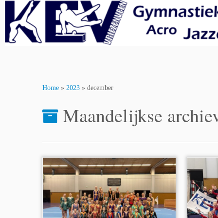
Skip
to
content
Home
»
2023
»
december
Maandelijkse archie