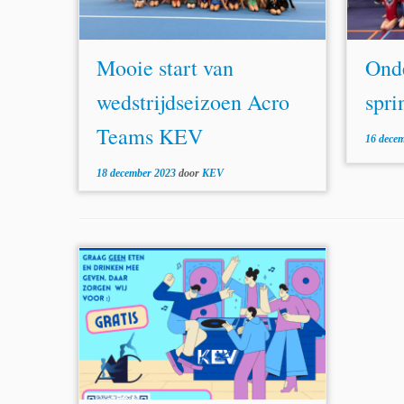
Mooie start van
Onde
wedstrijdseizoen Acro
spri
Teams KEV
16 dece
18 december 2023
door
KEV